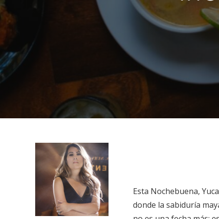
Esta Nochebuena, Yucatá
donde la sabiduría maya
no es una fecha más: e