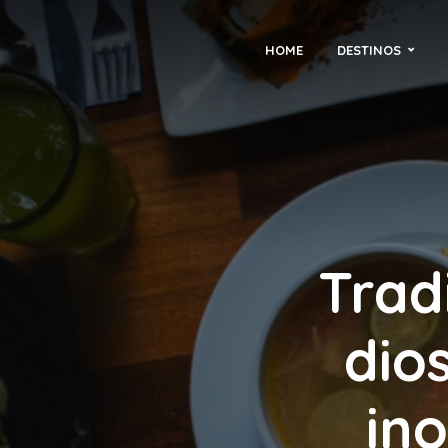
HOME
DESTINOS
Trad
dio
in