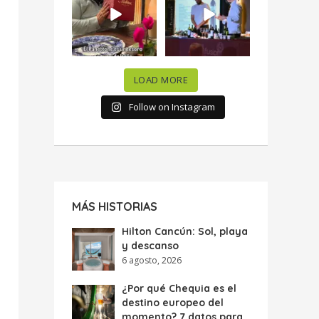
celebramos la
...
donde España y
...
63
7
10
0
LOAD MORE
Follow on Instagram
MÁS HISTORIAS
Hilton Cancún: Sol, playa
y descanso
6 agosto, 2026
¿Por qué Chequia es el
destino europeo del
momento? 7 datos para