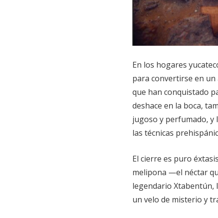
En los hogares yucateco
para convertirse en un a
que han conquistado pa
deshace en la boca, ta
jugoso y perfumado, y la
las técnicas prehispáni
El cierre es puro éxtas
melipona —el néctar qu
legendario Xtabentún, l
un velo de misterio y tr