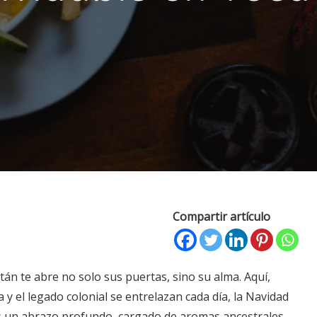
Compartir artículo
n te abre no solo sus puertas, sino su alma. Aquí,
 y el legado colonial se entrelazan cada día, la Navidad
s un abrazo profundo, cargado de aromas ancestrales,