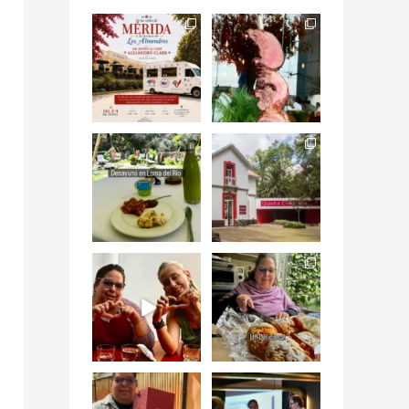
Siempre me mueven
Fuimos a celebrar a
las causas y comer
mis dos #mamás
con causa es
...
más cercanas mi
...
12
0
17
0
Levantarse, escuchar
Esta
el río correr y sentir
#NochedeMuseos
el
...
en la
#QuintaColorada
19
0
el
...
12
0
¡Qué desayuno tan
Me tocó rosca de
increíble en
Tagers un
@LasQuinceLetras!
...
restaurante de
Avenida
...
28
3
50
10
“En #Mallorca
#SoaunFusionMexic
Ciudad de México
o una noche única