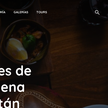
MÍA
GALERÍAS
TOURS
es de
uena
tán