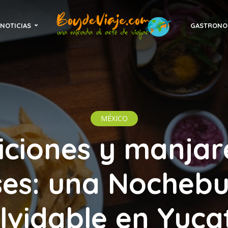
NOTICIAS
GASTRONO
MÉXICO
iciones y manjar
ses: una Nocheb
olvidable en Yuca