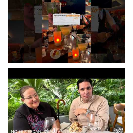
FUEGO Y SABOR
NOTICIAS
Café del Viajero: La primera
cafetería y agencia de viajes
en México