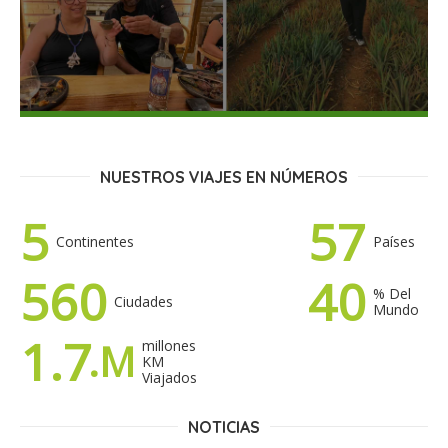
NUESTROS VIAJES EN NÚMEROS
5
57
Continentes
Países
560
40
% Del
Ciudades
Mundo
1.7
.M
millones
KM
Viajados
NOTICIAS