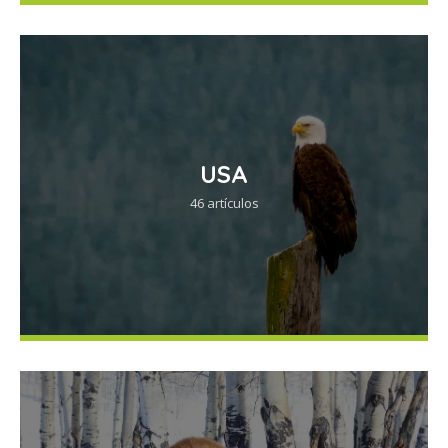
USA
46 artículos
EVENTOS, FERIAS Y EXPOS
MÉXICO
Regresa el Downhill a Puerto
Vallarta, Evento Mundial de
Ciclismo Urbano Extremo