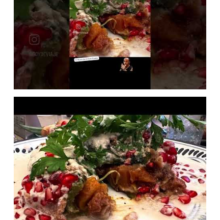
Turibus Canta Corazón: donde
el amor, el desamor y la
música se convierten en una
experiencia inolvidable
MÉXICO
Vacaciones de verano en La