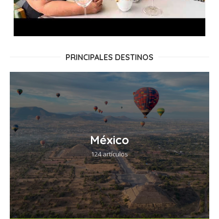
PRINCIPALES DESTINOS
México
EVENTOS, FERIAS Y EXPOS
Carmina Burana Mexicana en
124 artículos
el Auditorio Nacional