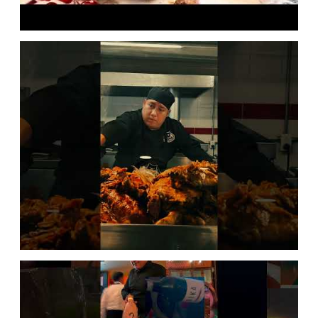
Paz, BCS: Un viaje fantástico
por el Golfo de California a
bordo de un catamarán
GASTRONOMÍA
RESTAURANTES
CELEBRA EL DÍA DEL PADRE
EN SAL E BRASA; FÚTBOL,