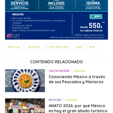
ANTILLAS
CRUCERO
TODO INCLUIDO
VIAJE
VISA
CONTENIDO RELACIONADO
GASTRONOMÍA
GENERAL
Conociendo México a través
de sus Pescados y Mariscos
NOTICIAS
GENERAL
ANATO 2026: por qué México
es hoy el gran aliado turístico