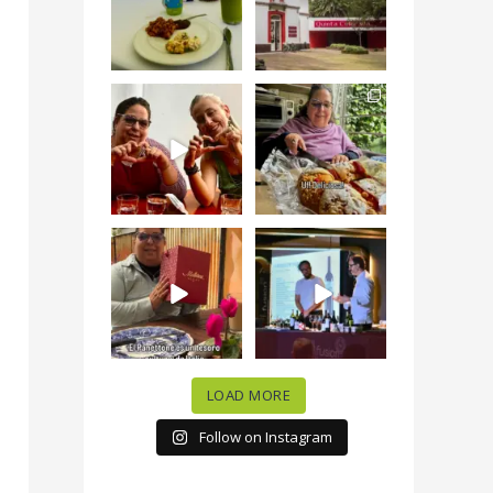
#QuintaColorada
19
0
el
...
12
0
¡Qué desayuno tan
Me tocó rosca de
increíble en
Tagers un
@LasQuinceLetras!
...
restaurante de
Avenida
...
28
3
50
10
“En #Mallorca
#SoaunFusionMexic
Ciudad de México
o una noche única
celebramos la
...
donde España y
...
63
7
10
0
LOAD MORE
Follow on Instagram