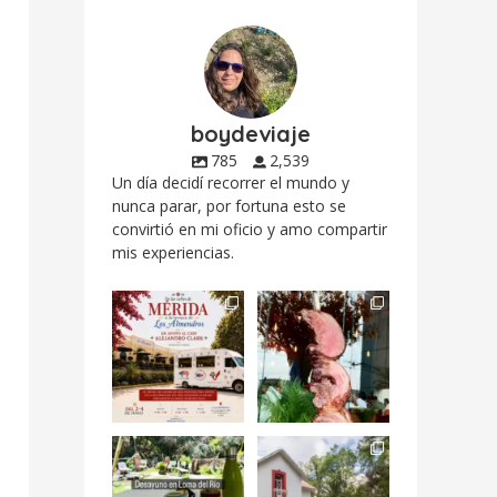
boydeviaje
785
2,539
Un día decidí recorrer el mundo y
nunca parar, por fortuna esto se
convirtió en mi oficio y amo compartir
mis experiencias.
Siempre me mueven
Fuimos a celebrar a
las causas y comer
mis dos #mamás
con causa es
...
más cercanas mi
...
12
0
17
0
Levantarse, escuchar
Esta
el río correr y sentir
#NochedeMuseos
el
...
en la