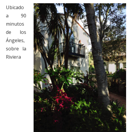
Ubicado
a 90
minutos
de los
Ángeles,
sobre la
Riviera