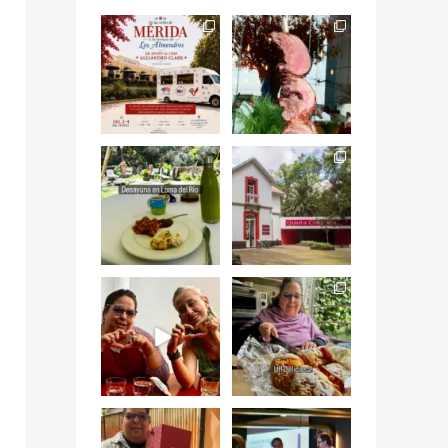
Siempre me mueven
Fuimos a celebrar a
las causas y comer
mis dos #mamás
con causa es
...
más cercanas mi
...
12
0
17
0
Levantarse, escuchar
Esta
el río correr y sentir
#NochedeMuseos
el
...
en la
#QuintaColorada
19
0
el
...
12
0
¡Qué desayuno tan
Me tocó rosca de
increíble en
Tagers un
@LasQuinceLetras!
...
restaurante de
Avenida
...
28
3
50
10
“En #Mallorca
#SoaunFusionMexic
Ciudad de México
o una noche única