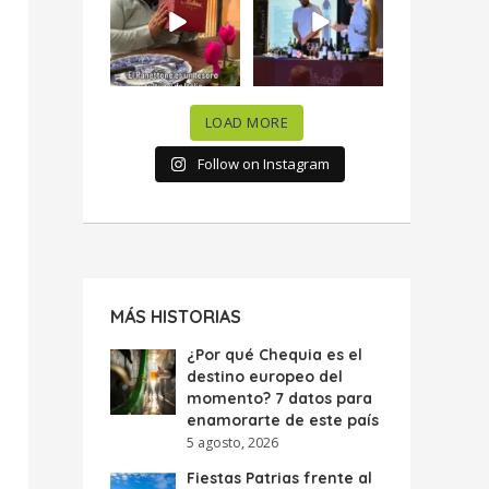
celebramos la
...
donde España y
...
63
7
10
0
LOAD MORE
Follow on Instagram
MÁS HISTORIAS
¿Por qué Chequia es el
destino europeo del
momento? 7 datos para
enamorarte de este país
5 agosto, 2026
Fiestas Patrias frente al