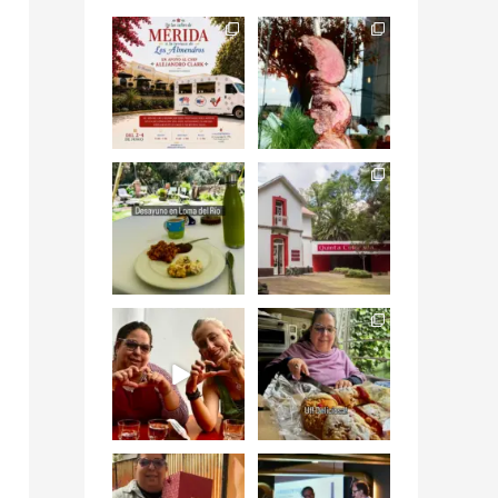
Siempre me mueven
Fuimos a celebrar a
las causas y comer
mis dos #mamás
con causa es
...
más cercanas mi
...
12
0
17
0
Levantarse, escuchar
Esta
el río correr y sentir
#NochedeMuseos
el
...
en la
#QuintaColorada
19
0
el
...
12
0
¡Qué desayuno tan
Me tocó rosca de
increíble en
Tagers un
@LasQuinceLetras!
...
restaurante de
Avenida
...
28
3
50
10
“En #Mallorca
#SoaunFusionMexic
Ciudad de México
o una noche única