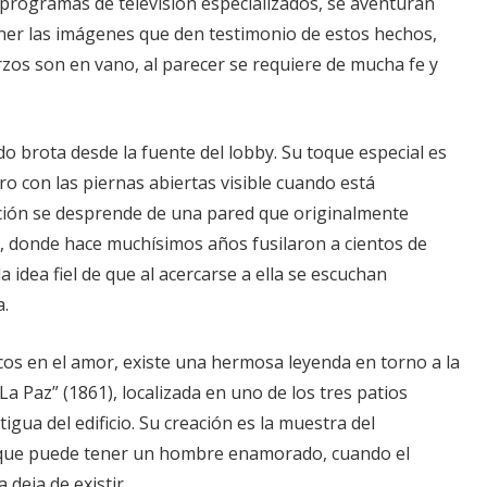
, programas de televisión especializados, se aventuran
ener las imágenes que den testimonio de estos hechos,
zos son en vano, al parecer se requiere de mucha fe y
do brota desde la fuente del lobby. Su toque especial es
o con las piernas abiertas visible cuando está
ción se desprende de una pared que originalmente
, donde hace muchísimos años fusilaron a cientos de
a idea fiel de que al acercarse a ella se escuchan
.
cos en el amor, existe una hermosa leyenda en torno a la
a Paz” (1861), localizada en uno de los tres patios
tigua del edificio. Su creación es la muestra del
que puede tener un hombre enamorado, cuando el
deja de existir.