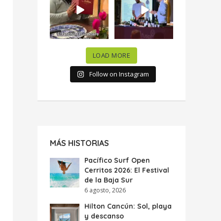
celebramos la
...
donde España y
...
63
7
10
0
LOAD MORE
Follow on Instagram
MÁS HISTORIAS
Pacífico Surf Open
Cerritos 2026: El Festival
de la Baja Sur
6 agosto, 2026
Hilton Cancún: Sol, playa
y descanso