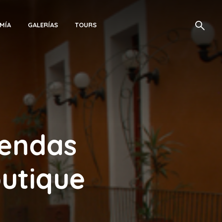
MÍA
GALERÍAS
TOURS
yendas
outique