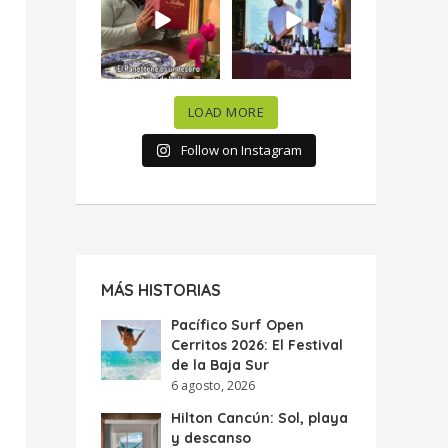
celebramos la
...
donde España y
...
63
7
10
0
LOAD MORE
Follow on Instagram
MÁS HISTORIAS
Pacífico Surf Open
Cerritos 2026: El Festival
de la Baja Sur
6 agosto, 2026
Hilton Cancún: Sol, playa
y descanso