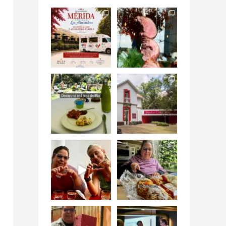
Siempre me mueven
Fuimos a celebrar a
las causas y comer
mis dos #mamás
con causa es
...
más cercanas mi
...
12
0
17
0
Levantarse, escuchar
Esta
el río correr y sentir
#NochedeMuseos
el
...
en la
#QuintaColorada
19
0
el
...
12
0
¡Qué desayuno tan
Me tocó rosca de
increíble en
Tagers un
@LasQuinceLetras!
...
restaurante de
Avenida
...
28
3
50
10
“En #Mallorca
#SoaunFusionMexic
Ciudad de México
o una noche única