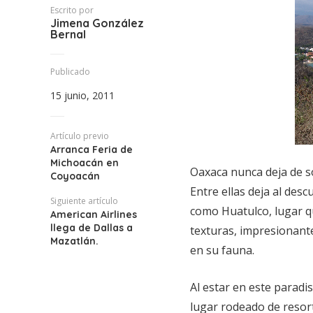
Escrito por
Jimena González
Bernal
Publicado
15 junio, 2011
Artículo previo
Arranca Feria de
Michoacán en
Oaxaca nunca deja de s
Coyoacán
Entre ellas deja al des
Siguiente artículo
como Huatulco, lugar qu
American Airlines
llega de Dallas a
texturas, impresionante
Mazatlán.
en su fauna.
Al estar en este paradi
lugar rodeado de resort