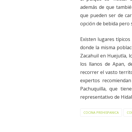
además de que también 
que pueden ser de carn
opción de bebida pero s
Existen lugares típicos
donde la misma poblaci
Zacahuil en Huejutla, 
los llanos de Apan, d
recorrer el vasto terri
expertos recomiendan 
Pachuquilla, que tien
representativo de Hida
COCINA PREHISPANICA
CO