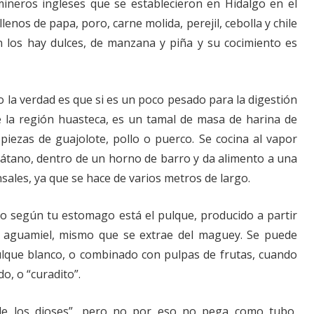
mineros ingleses que se establecieron en Hidalgo en el
llenos de papa, poro, carne molida, perejil, cebolla y chile
 los hay dulces, de manzana y piña y su cocimiento es
ro la verdad es que si es un poco pesado para la digestión
 de la región huasteca, es un tamal de masa de harina de
 piezas de guajolote, pollo o puerco. Se cocina al vapor
látano, dentro de un horno de barro y da alimento a una
ales, ya que se hace de varios metros de largo.
no según tu estomago está el pulque, producido a partir
l aguamiel, mismo que se extrae del maguey. Se puede
ulque blanco, o combinado con pulpas de frutas, cuando
o, o “curadito”.
 de los dioses”, pero no por eso no pega como tubo,