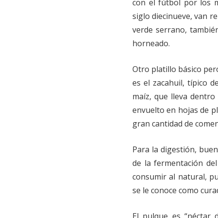
con el fútbol por los 
siglo diecinueve, van re
verde serrano, también
horneado.
Otro platillo básico pe
es el zacahuil, típico
maíz, que lleva dentro
envuelto en hojas de p
gran cantidad de comens
Para la digestión, bue
de la fermentación de
consumir al natural, p
se le conoce como curad
El pulque es “néctar