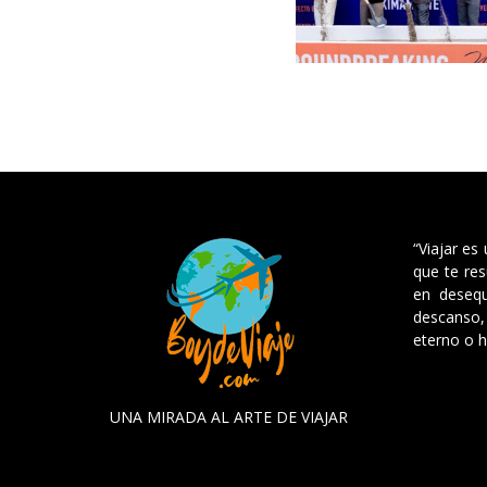
“Viajar es
que te res
en desequ
descanso, 
eterno o h
UNA MIRADA AL ARTE DE VIAJAR