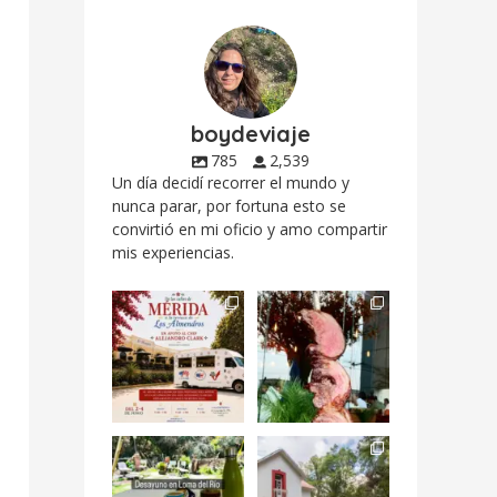
boydeviaje
785
2,539
Un día decidí recorrer el mundo y
nunca parar, por fortuna esto se
convirtió en mi oficio y amo compartir
mis experiencias.
Siempre me mueven
Fuimos a celebrar a
las causas y comer
mis dos #mamás
con causa es
...
más cercanas mi
...
12
0
17
0
Levantarse, escuchar
Esta
el río correr y sentir
#NochedeMuseos
el
...
en la