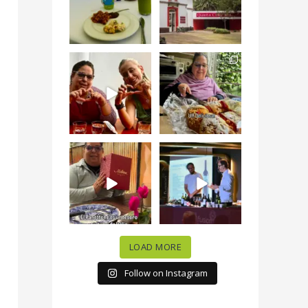
#QuintaColorada
19
0
el
...
12
0
¡Qué desayuno tan
Me tocó rosca de
increíble en
Tagers un
@LasQuinceLetras!
...
restaurante de
Avenida
...
28
3
50
10
“En #Mallorca
#SoaunFusionMexic
Ciudad de México
o una noche única
celebramos la
...
donde España y
...
63
7
10
0
LOAD MORE
Follow on Instagram