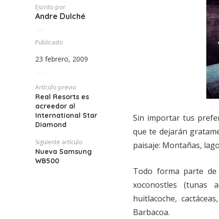
Escrito por
Andre Dulché
Publicado
23 febrero, 2009
Artículo previo
Real Resorts es
acreedor al
International Star
Sin importar tus prefe
Diamond
que te dejarán gratame
Siguiente artículo
paisaje: Montañas, lagos
Nueva Samsung
WB500
Todo forma parte de 
xoconostles (tunas ac
huitlacoche, cactáceas
Barbacoa.