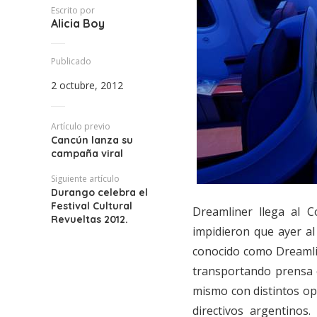
Escrito por
Alicia Boy
Publicado
2 octubre, 2012
Artículo previo
Cancún lanza su
campaña viral
Siguiente artículo
Durango celebra el
Festival Cultural
Dreamliner llega al Co
Revueltas 2012.
impidieron que ayer a
conocido como Dreamlin
transportando prensa e
mismo con distintos ope
directivos argentino