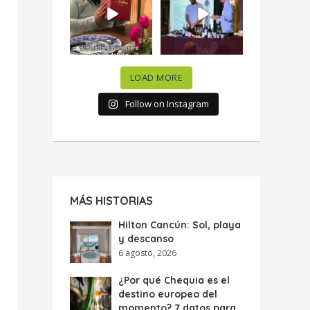
celebramos la
...
donde España y
...
63
7
10
0
LOAD MORE
Follow on Instagram
MÁS HISTORIAS
Hilton Cancún: Sol, playa
y descanso
6 agosto, 2026
¿Por qué Chequia es el
destino europeo del
momento? 7 datos para