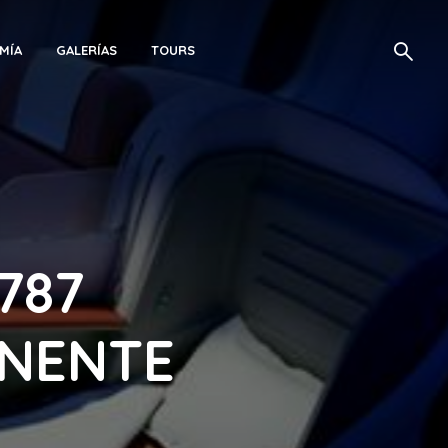
MÍA
GALERÍAS
TOURS
787
INENTE