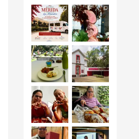
Siempre me mueven
Fuimos a celebrar a
las causas y comer
mis dos #mamás
con causa es
...
más cercanas mi
...
12
0
17
0
Levantarse, escuchar
Esta
el río correr y sentir
#NochedeMuseos
el
...
en la
#QuintaColorada
19
0
el
...
12
0
¡Qué desayuno tan
Me tocó rosca de
increíble en
Tagers un
@LasQuinceLetras!
...
restaurante de
Avenida
...
28
3
50
10
“En #Mallorca
#SoaunFusionMexic
Ciudad de México
o una noche única