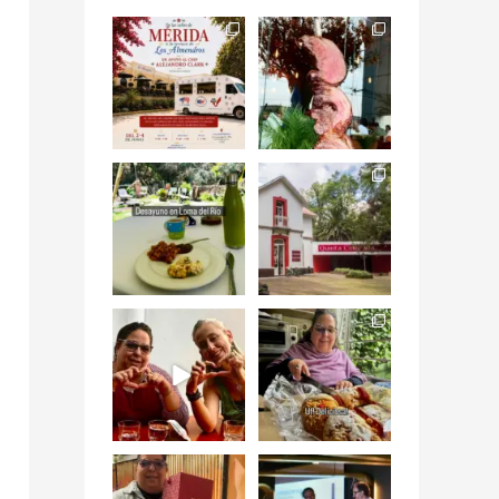
Siempre me mueven
Fuimos a celebrar a
las causas y comer
mis dos #mamás
con causa es
...
más cercanas mi
...
12
0
17
0
Levantarse, escuchar
Esta
el río correr y sentir
#NochedeMuseos
el
...
en la
#QuintaColorada
19
0
el
...
12
0
¡Qué desayuno tan
Me tocó rosca de
increíble en
Tagers un
@LasQuinceLetras!
...
restaurante de
Avenida
...
28
3
50
10
“En #Mallorca
#SoaunFusionMexic
Ciudad de México
o una noche única