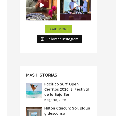
celebramos la
...
donde España y
...
63
7
10
0
LOAD MORE
Follow on Instagram
MÁS HISTORIAS
Pacífico Surf Open
Cerritos 2026: El Festival
de la Baja Sur
6 agosto, 2026
Hilton Cancún: Sol, playa
y descanso