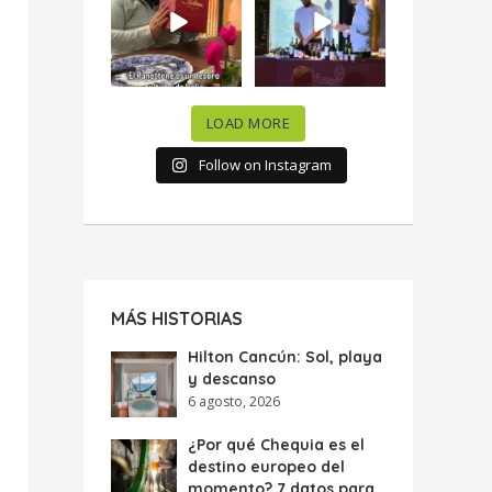
celebramos la
...
donde España y
...
63
7
10
0
LOAD MORE
Follow on Instagram
MÁS HISTORIAS
Hilton Cancún: Sol, playa
y descanso
6 agosto, 2026
¿Por qué Chequia es el
destino europeo del
momento? 7 datos para