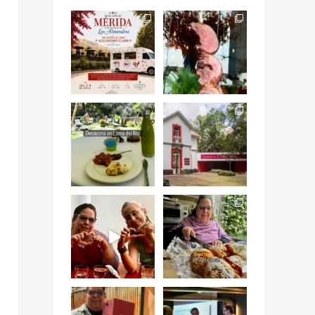
Siempre me mueven
Fuimos a celebrar a
las causas y comer
mis dos #mamás
con causa es
...
más cercanas mi
...
12
0
17
0
Levantarse, escuchar
Esta
el río correr y sentir
#NochedeMuseos
el
...
en la
#QuintaColorada
19
0
el
...
12
0
¡Qué desayuno tan
Me tocó rosca de
increíble en
Tagers un
@LasQuinceLetras!
...
restaurante de
Avenida
...
28
3
50
10
“En #Mallorca
#SoaunFusionMexic
Ciudad de México
o una noche única