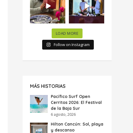
celebramos la
...
donde España y
...
63
7
10
0
LOAD MORE
Follow on Instagram
MÁS HISTORIAS
Pacífico Surf Open
Cerritos 2026: El Festival
de la Baja Sur
6 agosto, 2026
Hilton Cancún: Sol, playa
y descanso