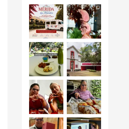
Siempre me mueven
Fuimos a celebrar a
las causas y comer
mis dos #mamás
con causa es
...
más cercanas mi
...
12
0
17
0
Levantarse, escuchar
Esta
el río correr y sentir
#NochedeMuseos
el
...
en la
#QuintaColorada
19
0
el
...
12
0
¡Qué desayuno tan
Me tocó rosca de
increíble en
Tagers un
@LasQuinceLetras!
...
restaurante de
Avenida
...
28
3
50
10
“En #Mallorca
#SoaunFusionMexic
Ciudad de México
o una noche única