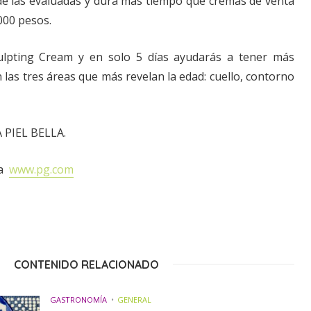
de las evaluadas y dura más tiempo que cremas de venta
000 pesos.
ulpting Cream y en solo 5 días ayudarás a tener más
n las tres áreas que más revelan la edad: cuello, contorno
 PIEL BELLA.
ta
www.pg.com
CONTENIDO RELACIONADO
GASTRONOMÍA
GENERAL