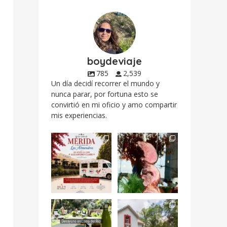
boydeviaje
785
2,539
Un día decidí recorrer el mundo y
nunca parar, por fortuna esto se
convirtió en mi oficio y amo compartir
mis experiencias.
Siempre me mueven
Fuimos a celebrar a
las causas y comer
mis dos #mamás
con causa es
...
más cercanas mi
...
12
0
17
0
Levantarse, escuchar
Esta
el río correr y sentir
#NochedeMuseos
el
...
en la