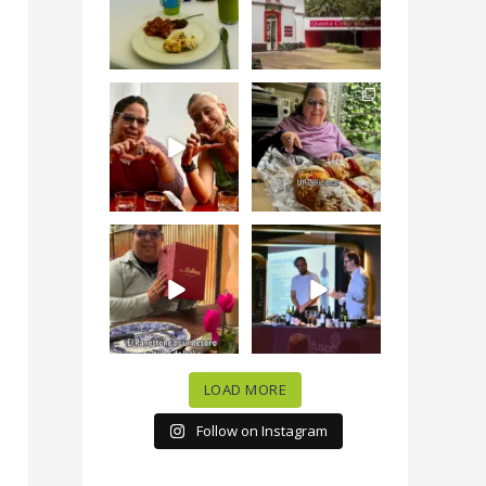
#QuintaColorada
19
0
el
...
12
0
¡Qué desayuno tan
Me tocó rosca de
increíble en
Tagers un
@LasQuinceLetras!
...
restaurante de
Avenida
...
28
3
50
10
“En #Mallorca
#SoaunFusionMexic
Ciudad de México
o una noche única
celebramos la
...
donde España y
...
63
7
10
0
LOAD MORE
Follow on Instagram