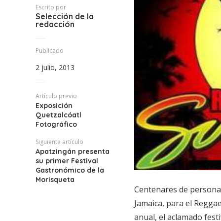
Escrito por
Selección de la
redacción
Publicado
2 julio, 2013
Artículo previo
Exposición
Quetzalcóatl
Fotográfico
Siguiente artículo
Apatzingán presenta
su primer Festival
Gastronómico de la
Morisqueta
Centenares de personas
Jamaica, para el Reggae 
anual, el aclamado festi