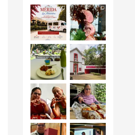
Siempre me mueven
Fuimos a celebrar a
las causas y comer
mis dos #mamás
con causa es
...
más cercanas mi
...
12
0
17
0
Levantarse, escuchar
Esta
el río correr y sentir
#NochedeMuseos
el
...
en la
#QuintaColorada
19
0
el
...
12
0
¡Qué desayuno tan
Me tocó rosca de
increíble en
Tagers un
@LasQuinceLetras!
...
restaurante de
Avenida
...
28
3
50
10
“En #Mallorca
#SoaunFusionMexic
Ciudad de México
o una noche única