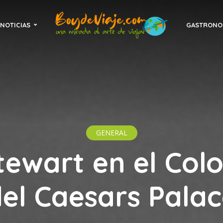
NOTICIAS
GASTRONO
GENERAL
tewart en el Col
el Caesars Pala