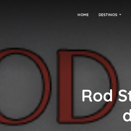
HOME
DESTINOS
Rod S
d