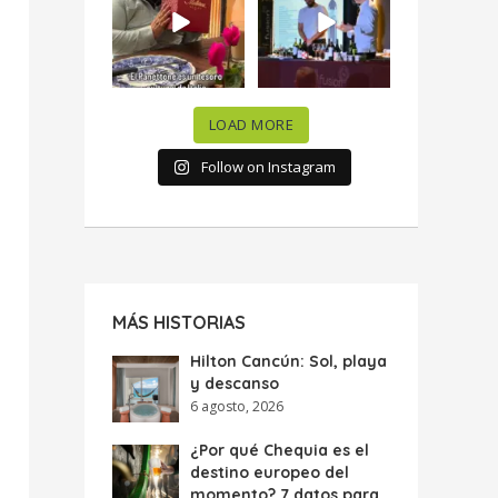
celebramos la
...
donde España y
...
63
7
10
0
LOAD MORE
Follow on Instagram
MÁS HISTORIAS
Hilton Cancún: Sol, playa
y descanso
6 agosto, 2026
¿Por qué Chequia es el
destino europeo del
momento? 7 datos para