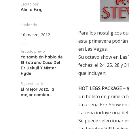
Escrito por
Alicia Boy
Publicado
Para los nostálgicos qu
10 marzo, 2012
esta primavera podrán 
en Las Vegas.
Artículo previo
Su octavo show en Las 
Yo también hablo de
El Extraño Caso Del
fechas: el 24, 25, 28 y 
Dr. Jekyll Y Míster
que incluyen:
Hyde
Siguiente artículo
HOT LEGS PACKAGE – $1
El mejor Jazz, la
mejor comida…
Un boleto en primera fi
Una cena Pre-Show en e
La cena incluye una be
Se puede seleccionar en
Un tarjeton VIP lamina