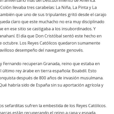
n aniversario más del Descubrimiento de América.
olón llevaba tres carabelas: La Niña, La Pinta y La
ambién que uno de sus tripulantes gritó desde el carajo
Me queda claro que este muchacho no era muy disciplinado
 en ese sitio se castigaba a los insubordinados. Y
anahaní. El día que Don Cristóbal sentó este hecho en
de octubre. Los Reyes Católicos quedaron sumamente
avilloso desempeño del navegante genovés.
l y Fernando recuperan Granada, reino que estaba en
 último rey árabe en tierra española: Boabdil. Esto
Reconquista después de 800 años de invasión musulmana.
Qué habría sido de España sin su aportación agrícola y
s sefarditas sufren la embestida de los Reyes Católicos.
narcas están recuperando el reino a capa y espada.