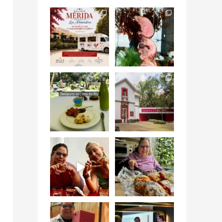
Siempre me mueven
Fuimos a celebrar a
las causas y comer
mis dos #mamás
con causa es
...
más cercanas mi
...
12
0
17
0
Levantarse, escuchar
Esta
el río correr y sentir
#NochedeMuseos
el
...
en la
#QuintaColorada
19
0
el
...
12
0
¡Qué desayuno tan
Me tocó rosca de
increíble en
Tagers un
@LasQuinceLetras!
...
restaurante de
Avenida
...
28
3
50
10
“En #Mallorca
#SoaunFusionMexic
Ciudad de México
o una noche única