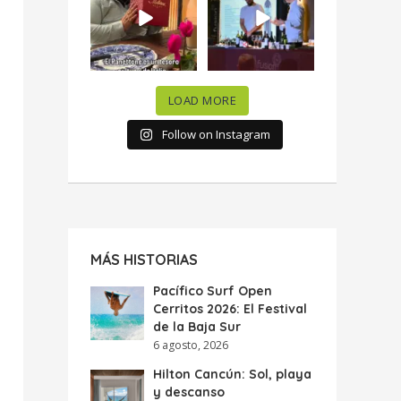
celebramos la
...
donde España y
...
63
7
10
0
LOAD MORE
Follow on Instagram
MÁS HISTORIAS
Pacífico Surf Open
Cerritos 2026: El Festival
de la Baja Sur
6 agosto, 2026
Hilton Cancún: Sol, playa
y descanso