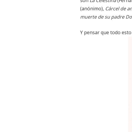
son
La Celestina
(Ferna
(anónimo),
Cárcel de 
muerte de su padre D
Y pensar que todo esto 