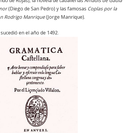
ndo de Rojas), la novela de caballerías
Amadís de Gaula
amor
(Diego de San Pedro) y las famosas
Coplas por la
on Rodrigo Manrique
(Jorge Manrique).
sucedió en el año de 1492.