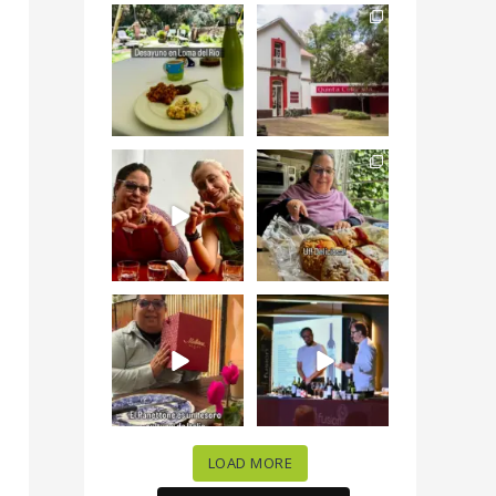
Levantarse, escuchar
Esta
el río correr y sentir
#NochedeMuseos
el
...
en la
#QuintaColorada
19
0
el
...
12
0
¡Qué desayuno tan
Me tocó rosca de
increíble en
Tagers un
@LasQuinceLetras!
...
restaurante de
Avenida
...
28
3
50
10
“En #Mallorca
#SoaunFusionMexic
Ciudad de México
o una noche única
celebramos la
...
donde España y
...
63
7
10
0
LOAD MORE