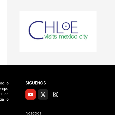
SÍGUENOS
odo lo
tiempo
as de
ia lo
Nosotros