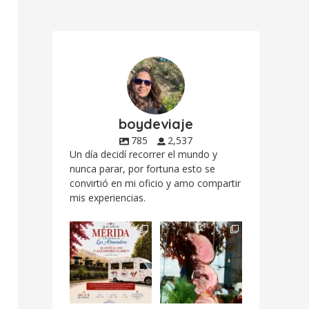
boydeviaje
785
2,537
Un día decidí recorrer el mundo y
nunca parar, por fortuna esto se
convirtió en mi oficio y amo compartir
mis experiencias.
Siempre me mueven
Fuimos a celebrar a
las causas y comer
mis dos #mamás
con causa es
...
más cercanas mi
...
12
0
17
0