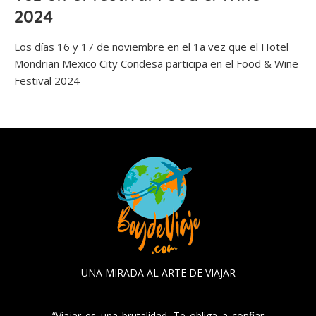
2024
Los días 16 y 17 de noviembre en el 1a vez que el Hotel
Mondrian Mexico City Condesa participa en el Food & Wine
Festival 2024
UNA MIRADA AL ARTE DE VIAJAR
“Viajar es una brutalidad. Te obliga a confiar