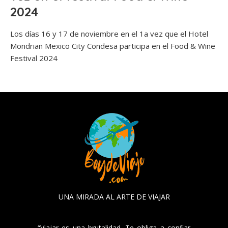
2024
Los días 16 y 17 de noviembre en el 1a vez que el Hotel
Mondrian Mexico City Condesa participa en el Food & Wine
Festival 2024
UNA MIRADA AL ARTE DE VIAJAR
“Viajar es una brutalidad. Te obliga a confiar