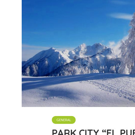
GENERAL
PARK CITY “EL P