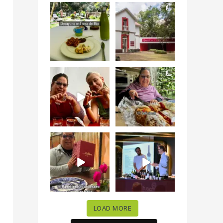
Levantarse, escuchar
Esta
el río correr y sentir
#NochedeMuseos
el
...
en la
#QuintaColorada
19
0
el
...
12
0
¡Qué desayuno tan
Me tocó rosca de
increíble en
Tagers un
@LasQuinceLetras!
...
restaurante de
Avenida
...
28
3
50
10
“En #Mallorca
#SoaunFusionMexic
Ciudad de México
o una noche única
celebramos la
...
donde España y
...
63
7
10
0
LOAD MORE