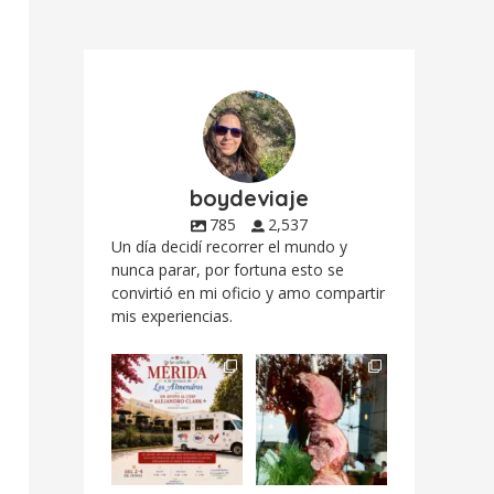
boydeviaje
785
2,537
Un día decidí recorrer el mundo y
nunca parar, por fortuna esto se
convirtió en mi oficio y amo compartir
mis experiencias.
Siempre me mueven
Fuimos a celebrar a
las causas y comer
mis dos #mamás
con causa es
...
más cercanas mi
...
12
0
17
0