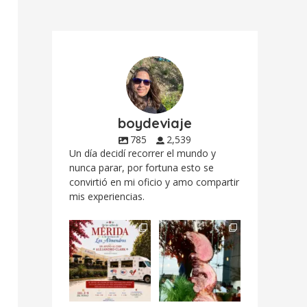
boydeviaje
785
2,539
Un día decidí recorrer el mundo y
nunca parar, por fortuna esto se
convirtió en mi oficio y amo compartir
mis experiencias.
Siempre me mueven
Fuimos a celebrar a
las causas y comer
mis dos #mamás
con causa es
...
más cercanas mi
...
12
0
17
0