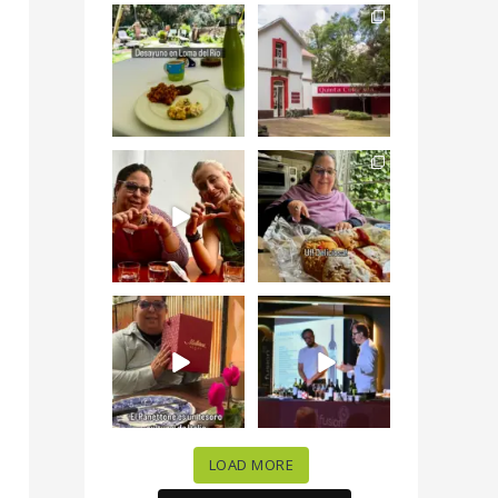
Levantarse, escuchar
Esta
el río correr y sentir
#NochedeMuseos
el
...
en la
#QuintaColorada
19
0
el
...
12
0
¡Qué desayuno tan
Me tocó rosca de
increíble en
Tagers un
@LasQuinceLetras!
...
restaurante de
Avenida
...
28
3
50
10
“En #Mallorca
#SoaunFusionMexic
Ciudad de México
o una noche única
celebramos la
...
donde España y
...
63
7
10
0
LOAD MORE