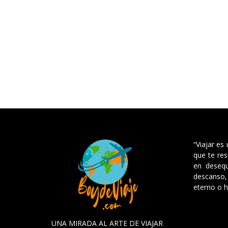
“Viajar es
que te res
en desequ
descanso, 
eterno o h
UNA MIRADA AL ARTE DE VIAJAR