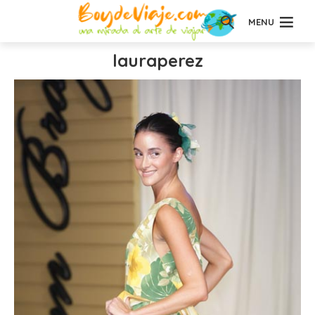
MENU
lauraperez