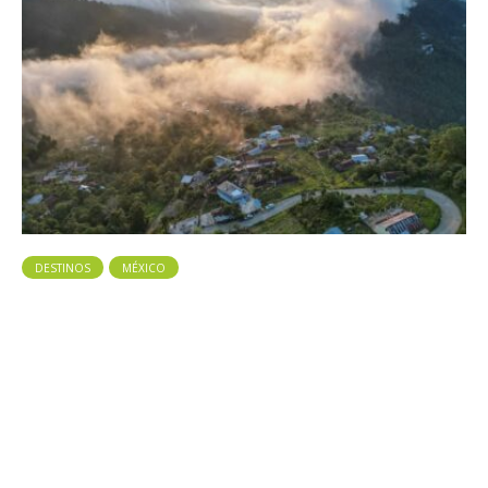
DESTINOS
MÉXICO
Redescubre México este verano: 4
destinos imperdibles del centro y
sur para una escapada
inolvidable
Compartir artículo Con una previsión de más de 22 millones de
turistas en el país, el verano 2026 es el pretexto perfecto para