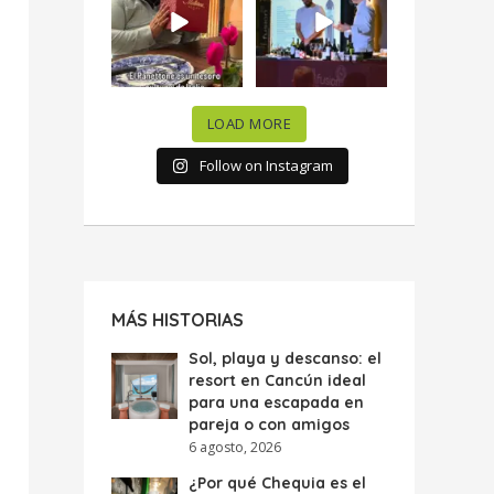
celebramos la
...
donde España y
...
63
7
10
0
LOAD MORE
Follow on Instagram
MÁS HISTORIAS
Sol, playa y descanso: el
resort en Cancún ideal
para una escapada en
pareja o con amigos
6 agosto, 2026
¿Por qué Chequia es el