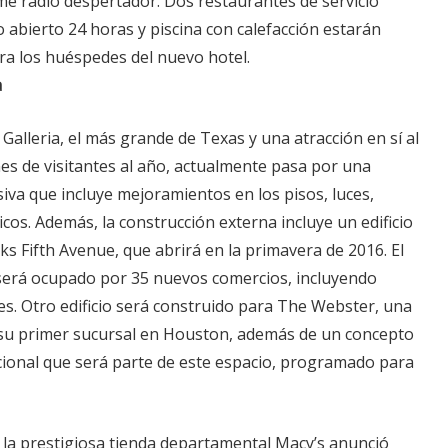
me radio despertador. Dos restaurantes de servicio
 abierto 24 horas y piscina con calefacción estarán
ra los huéspedes del nuevo hotel.
a
 Galleria, el más grande de Texas y una atracción en sí al
nes de visitantes al año, actualmente pasa por una
iva que incluye mejoramientos en los pisos, luces,
icos. Además, la construcción externa incluye un edificio
ks Fifth Avenue, que abrirá en la primavera de 2016. El
, será ocupado por 35 nuevos comercios, incluyendo
s. Otro edificio será construido para The Webster, una
su primer sucursal en Houston, además de un concepto
cional que será parte de este espacio, programado para
 la prestigiosa tienda departamental Macy’s anunció