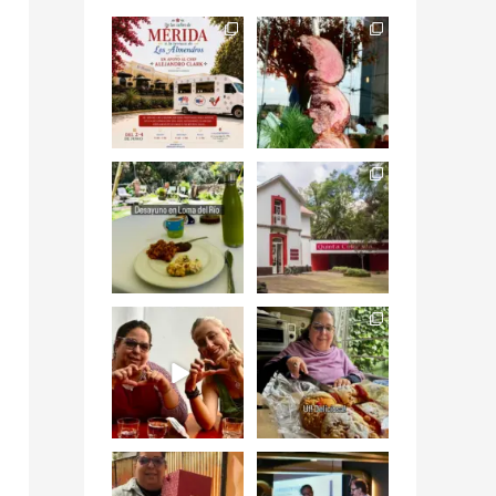
Siempre me mueven
Fuimos a celebrar a
las causas y comer
mis dos #mamás
con causa es
...
más cercanas mi
...
12
0
17
0
Levantarse, escuchar
Esta
el río correr y sentir
#NochedeMuseos
el
...
en la
#QuintaColorada
19
0
el
...
12
0
¡Qué desayuno tan
Me tocó rosca de
increíble en
Tagers un
@LasQuinceLetras!
...
restaurante de
Avenida
...
28
3
50
10
“En #Mallorca
#SoaunFusionMexic
Ciudad de México
o una noche única