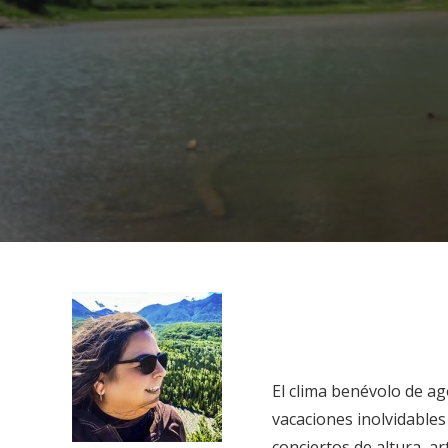
El clima benévolo de ago
vacaciones inolvidables
conciertos de altura, a