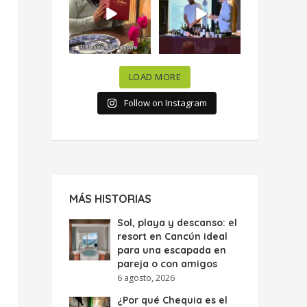
celebramos la
...
donde España y
...
63
7
10
0
LOAD MORE
Follow on Instagram
MÁS HISTORIAS
Sol, playa y descanso: el
resort en Cancún ideal
para una escapada en
pareja o con amigos
6 agosto, 2026
¿Por qué Chequia es el