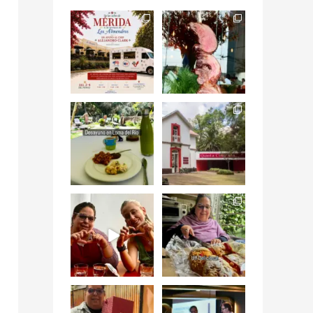
Siempre me mueven
Fuimos a celebrar a
las causas y comer
mis dos #mamás
con causa es
...
más cercanas mi
...
12
0
17
0
Levantarse, escuchar
Esta
el río correr y sentir
#NochedeMuseos
el
...
en la
#QuintaColorada
19
0
el
...
12
0
¡Qué desayuno tan
Me tocó rosca de
increíble en
Tagers un
@LasQuinceLetras!
...
restaurante de
Avenida
...
28
3
50
10
“En #Mallorca
#SoaunFusionMexic
Ciudad de México
o una noche única