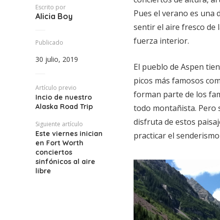
Escrito por
Pues el verano es una d
Alicia Boy
sentir el aire fresco d
fuerza interior.
Publicado
30 julio, 2019
El pueblo de Aspen tiene
picos más famosos como 
Artículo previo
forman parte de los fa
Incio de nuestro
Alaska Road Trip
todo montañista. Pero 
disfruta de estos paisa
Siguiente artículo
Este viernes inician
practicar el senderismo 
en Fort Worth
conciertos
sinfónicos al aire
libre