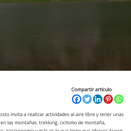
Compartir artículo
sto invita a realizar actividades al aire libre y tener unas
 en las montañas: trekking, ciclismo de montaña,
rte, gastronomía y más es lo que tiene que ofrecer Aspen.