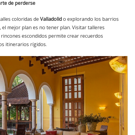
arte de perderse
calles coloridas de
Valladolid
o explorando los barrios
 el mejor plan es no tener plan. Visitar talleres
r rincones escondidos permite crear recuerdos
s itinerarios rígidos.