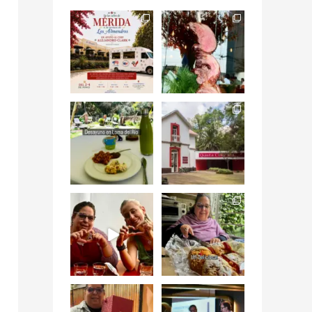
Siempre me mueven
Fuimos a celebrar a
las causas y comer
mis dos #mamás
con causa es
...
más cercanas mi
...
12
0
17
0
Levantarse, escuchar
Esta
el río correr y sentir
#NochedeMuseos
el
...
en la
#QuintaColorada
19
0
el
...
12
0
¡Qué desayuno tan
Me tocó rosca de
increíble en
Tagers un
@LasQuinceLetras!
...
restaurante de
Avenida
...
28
3
50
10
“En #Mallorca
#SoaunFusionMexic
Ciudad de México
o una noche única