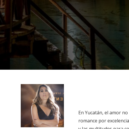
En Yucatán, el amor no 
romance por excelencia, 
y las multitudes para co