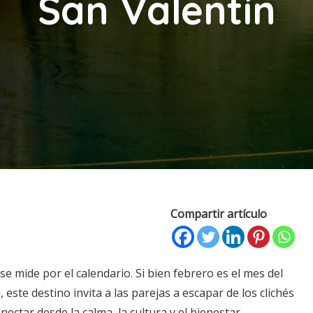
San Valentín
Compartir artículo
se mide por el calendario. Si bien febrero es el mes del
este destino invita a las parejas a escapar de los clichés
nectar desde la calma, la cultura y el bienestar.