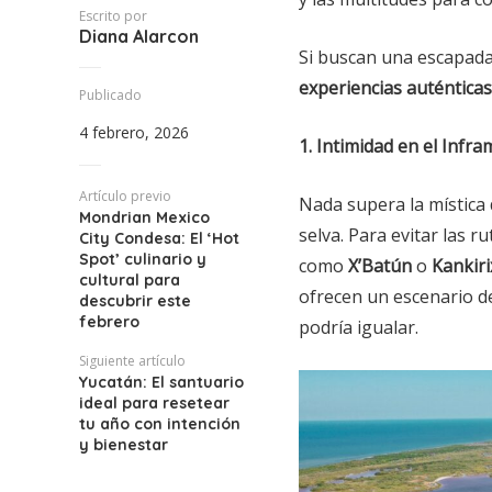
Escrito por
Diana Alarcon
Si buscan una escapada
experiencias auténticas
Publicado
4 febrero, 2026
1. Intimidad en el Inf
Artículo previo
Nada supera la mística
Mondrian Mexico
selva. Para evitar las r
City Condesa: El ‘Hot
Spot’ culinario y
como
X’Batún
o
Kankir
cultural para
ofrecen un escenario d
descubrir este
febrero
podría igualar.
Siguiente artículo
Yucatán: El santuario
ideal para resetear
tu año con intención
y bienestar