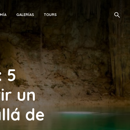
MÍA
GALERÍAS
TOURS
 5
ir un
llá de