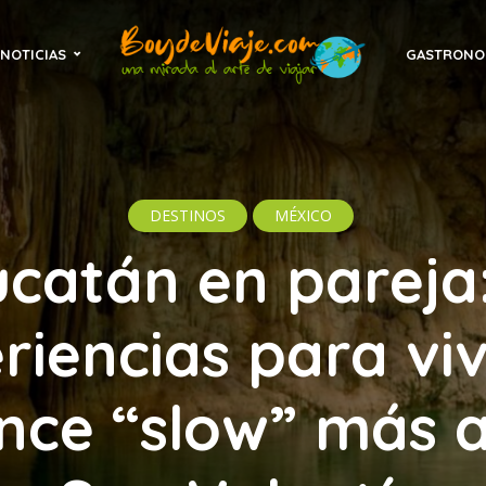
NOTICIAS
GASTRONO
DESTINOS
MÉXICO
catán en pareja:
riencias para viv
ce “slow” más a