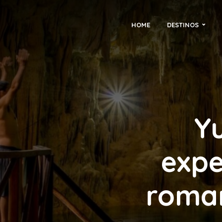
HOME
DESTINOS
Yu
expe
roman