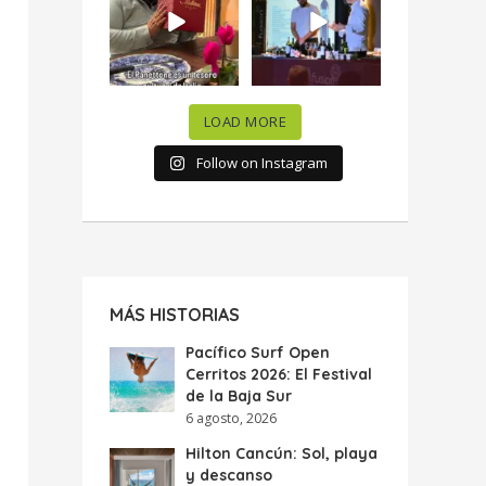
celebramos la
...
donde España y
...
63
7
10
0
LOAD MORE
Follow on Instagram
MÁS HISTORIAS
Pacífico Surf Open
Cerritos 2026: El Festival
de la Baja Sur
6 agosto, 2026
Hilton Cancún: Sol, playa
y descanso