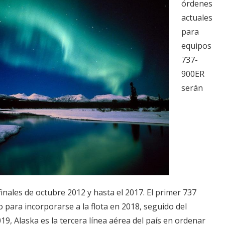
órdenes
actuales
para
equipos
737-
900ER
serán
finales de octubre 2012 y hasta el 2017. El primer 737
para incorporarse a la flota en 2018, seguido del
9, Alaska es la tercera línea aérea del país en ordenar