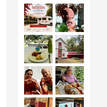
Siempre me mueven
Fuimos a celebrar a
las causas y comer
mis dos #mamás
con causa es
...
más cercanas mi
...
12
0
17
0
Levantarse, escuchar
Esta
el río correr y sentir
#NochedeMuseos
el
...
en la
#QuintaColorada
19
0
el
...
12
0
¡Qué desayuno tan
Me tocó rosca de
increíble en
Tagers un
@LasQuinceLetras!
...
restaurante de
Avenida
...
28
3
50
10
“En #Mallorca
#SoaunFusionMexic
Ciudad de México
o una noche única