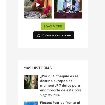
celebramos la
...
donde España y
...
63
7
10
0
LOAD MORE
Follow on Instagram
MÁS HISTORIAS
¿Por qué Chequia es el
destino europeo del
momento? 7 datos para
enamorarte de este país
5 agosto, 2026
Fiestas Patrias frente al