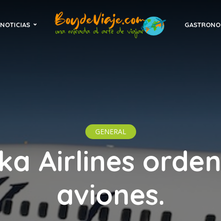
NOTICIAS
GASTRONO
GENERAL
ka Airlines orde
aviones.