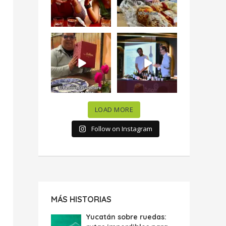
50
10
“En #Mallorca
#SoaunFusionMexic
Ciudad de México
o una noche única
celebramos la
...
donde España y
...
63
7
10
0
LOAD MORE
Follow on Instagram
MÁS HISTORIAS
Yucatán sobre ruedas: