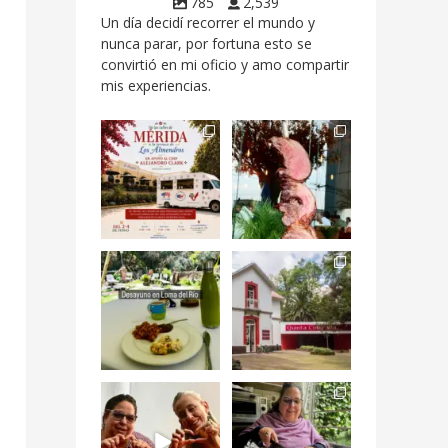
785
2,539
Un día decidí recorrer el mundo y
nunca parar, por fortuna esto se
convirtió en mi oficio y amo compartir
mis experiencias.
Siempre me mueven
Fuimos a celebrar a
las causas y comer
mis dos #mamás
con causa es
...
más cercanas mi
...
12
0
17
0
Levantarse, escuchar
Esta
el río correr y sentir
#NochedeMuseos
el
...
en la
#QuintaColorada
19
0
el
...
12
0
¡Qué desayuno tan
Me tocó rosca de
increíble en
Tagers un
@LasQuinceLetras!
...
restaurante de
Avenida
...
28
3