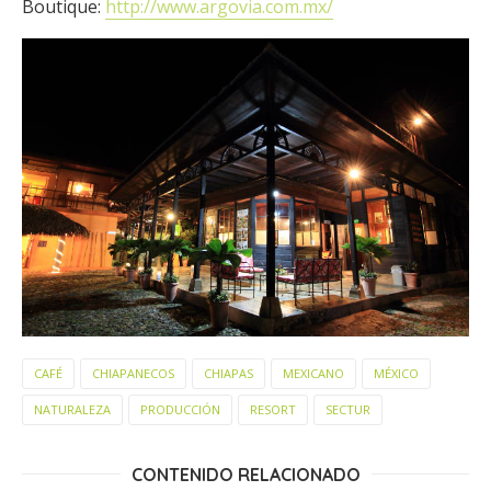
Boutique:
http://www.argovia.com.mx/
CAFÉ
CHIAPANECOS
CHIAPAS
MEXICANO
MÉXICO
NATURALEZA
PRODUCCIÓN
RESORT
SECTUR
CONTENIDO RELACIONADO