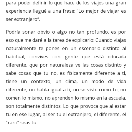
para poder definir lo que hace de los viajes una gran
experiencia llegué a una frase: “Lo mejor de viajar es
ser extranjero”.
Podría sonar obvio o algo no tan profundo, es por
eso que me daré a la tarea de explicarlo: Cuando viajas
naturalmente te pones en un escenario distinto al
habitual, convives con gente que está educada
diferente, que por naturaleza ve las cosas distinto y
sabe cosas que tu no, es físicamente diferente a ti,
tiene un contexto, un clima, un modo de vida
diferente, no habla igual a ti, no se viste como tu, no
comen lo mismo, no aprenden lo mismo en la escuela,
son totalmente distintos. Lo que provoca que al estar
tu en ese lugar, al ser tu el extranjero, el diferente, el
“raro” seas tu.