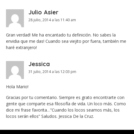
Julio Asier
28 julio, 2014 a las 11:40 am
Gran verdad! Me ha encantado tu definición. No sabes la
envidia que me das! Cuando sea viejito por fuera, también me
haré extranjero!
Jessica
31 julio, 2014 a las 12:03 pm
Hola Mario!
Gracias por tu comentario. Siempre es grato encontrarte con
gente que comparte esa filosofía de vida. Un loco más. Como
dice mi frase favorita…”Cuando los locos seamos más, los
locos serán ellos” Saludos. Jessica De la Cruz.