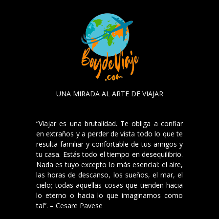
UNA MIRADA AL ARTE DE VIAJAR
“Viajar es una brutalidad. Te obliga a confiar
en extraños y a perder de vista todo lo que te
resulta familiar y confortable de tus amigos y
tu casa. Estás todo el tiempo en desequilibrio.
Nada es tuyo excepto lo más esencial: el aire,
las horas de descanso, los sueños, el mar, el
cielo; todas aquellas cosas que tienden hacia
lo eterno o hacia lo que imaginamos como
tal”. – Cesare Pavese