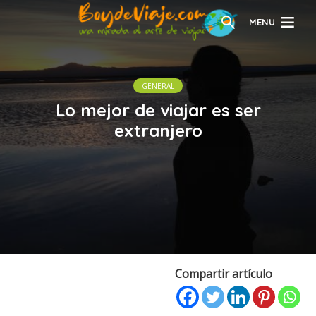
MENU
GENERAL
Lo mejor de viajar es ser
extranjero
Compartir artículo