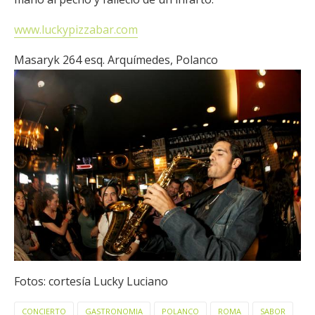
www.luckypizzabar.com
Masaryk 264 esq. Arquímedes, Polanco
Fotos: cortesía Lucky Luciano
CONCIERTO
GASTRONOMIA
POLANCO
ROMA
SABOR