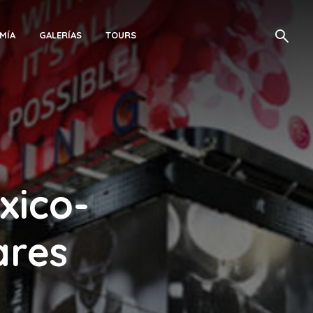
MÍA
GALERÍAS
TOURS
xico-
ares