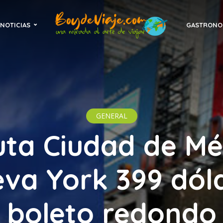
NOTICIAS
GASTRONO
GENERAL
uta Ciudad de Mé
va York 399 dól
boleto redondo