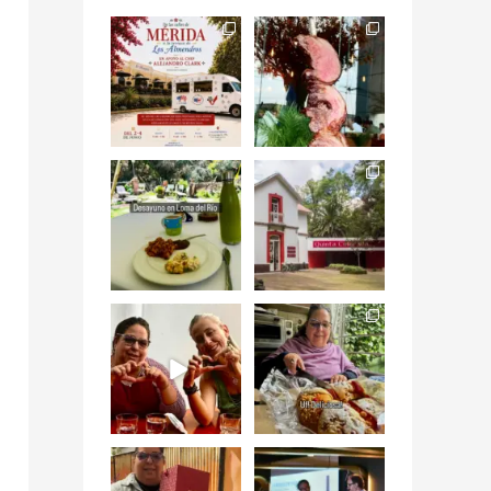
Siempre me mueven
Fuimos a celebrar a
las causas y comer
mis dos #mamás
con causa es
...
más cercanas mi
...
12
0
17
0
Levantarse, escuchar
Esta
el río correr y sentir
#NochedeMuseos
el
...
en la
#QuintaColorada
19
0
el
...
12
0
¡Qué desayuno tan
Me tocó rosca de
increíble en
Tagers un
@LasQuinceLetras!
...
restaurante de
Avenida
...
28
3
50
10
“En #Mallorca
#SoaunFusionMexic
Ciudad de México
o una noche única