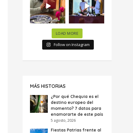
celebramos la
...
donde España y
...
63
7
10
0
LOAD MORE
Follow on Instagram
MÁS HISTORIAS
¿Por qué Chequia es el
destino europeo del
momento? 7 datos para
enamorarte de este país
5 agosto, 2026
Fiestas Patrias frente al