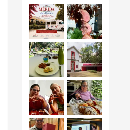
Siempre me mueven
Fuimos a celebrar a
las causas y comer
mis dos #mamás
con causa es
...
más cercanas mi
...
12
0
17
0
Levantarse, escuchar
Esta
el río correr y sentir
#NochedeMuseos
el
...
en la
#QuintaColorada
19
0
el
...
12
0
¡Qué desayuno tan
Me tocó rosca de
increíble en
Tagers un
@LasQuinceLetras!
...
restaurante de
Avenida
...
28
3
50
10
“En #Mallorca
#SoaunFusionMexic
Ciudad de México
o una noche única