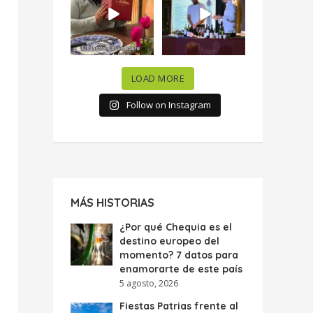
celebramos la
...
donde España y
...
63
7
10
0
LOAD MORE
Follow on Instagram
MÁS HISTORIAS
¿Por qué Chequia es el
destino europeo del
momento? 7 datos para
enamorarte de este país
5 agosto, 2026
Fiestas Patrias frente al