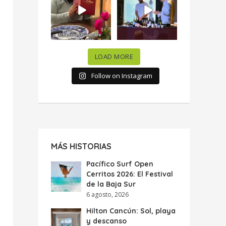
celebramos la
...
donde España y
...
63
7
10
0
LOAD MORE
Follow on Instagram
MÁS HISTORIAS
Pacífico Surf Open
Cerritos 2026: El Festival
de la Baja Sur
6 agosto, 2026
Hilton Cancún: Sol, playa
y descanso