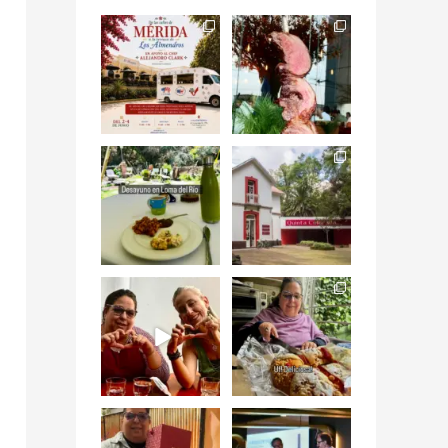
Siempre me mueven
Fuimos a celebrar a
las causas y comer
mis dos #mamás
con causa es
...
más cercanas mi
...
12
0
17
0
Levantarse, escuchar
Esta
el río correr y sentir
#NochedeMuseos
el
...
en la
#QuintaColorada
19
0
el
...
12
0
¡Qué desayuno tan
Me tocó rosca de
increíble en
Tagers un
@LasQuinceLetras!
...
restaurante de
Avenida
...
28
3
50
10
“En #Mallorca
#SoaunFusionMexic
Ciudad de México
o una noche única