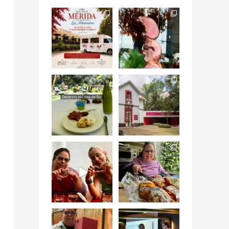
Siempre me mueven
Fuimos a celebrar a
las causas y comer
mis dos #mamás
con causa es
...
más cercanas mi
...
12
0
17
0
Levantarse, escuchar
Esta
el río correr y sentir
#NochedeMuseos
el
...
en la
#QuintaColorada
19
0
el
...
12
0
¡Qué desayuno tan
Me tocó rosca de
increíble en
Tagers un
@LasQuinceLetras!
...
restaurante de
Avenida
...
28
3
50
10
“En #Mallorca
#SoaunFusionMexic
Ciudad de México
o una noche única