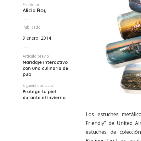
Escrito por
Alicia Boy
Publicado
9 enero, 2014
Artículo previo
Maridaje interactivo
con una culinaria de
pub
Siguiente artículo
Protege tu piel
durante el invierno
Los estuches metálic
Friendly” de United A
estuches de colecció
BusinessFirst en vuel