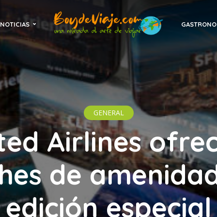
NOTICIAS
GASTRONO
GENERAL
ted Airlines ofre
ches de amenidad
edición especial