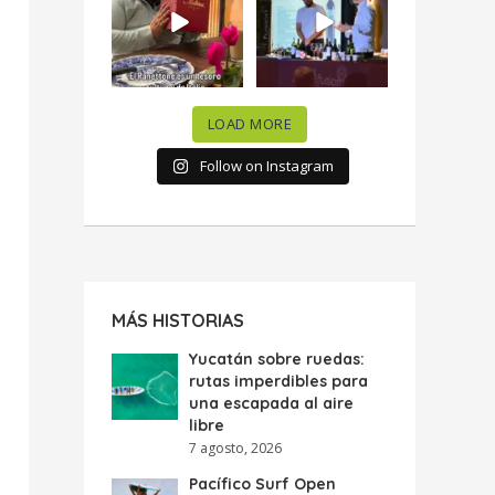
celebramos la
...
donde España y
...
63
7
10
0
LOAD MORE
Follow on Instagram
MÁS HISTORIAS
Yucatán sobre ruedas:
rutas imperdibles para
una escapada al aire
libre
7 agosto, 2026
Pacífico Surf Open