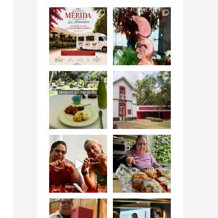
Siempre me mueven
Fuimos a celebrar a
las causas y comer
mis dos #mamás
con causa es
...
más cercanas mi
...
12
0
17
0
Levantarse, escuchar
Esta
el río correr y sentir
#NochedeMuseos
el
...
en la
#QuintaColorada
19
0
el
...
12
0
¡Qué desayuno tan
Me tocó rosca de
increíble en
Tagers un
@LasQuinceLetras!
...
restaurante de
Avenida
...
28
3
50
10
“En #Mallorca
#SoaunFusionMexic
Ciudad de México
o una noche única