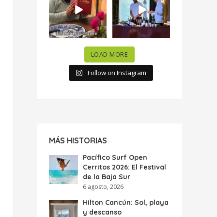
celebramos la
...
donde España y
...
63
7
10
0
LOAD MORE
Follow on Instagram
MÁS HISTORIAS
Pacífico Surf Open
Cerritos 2026: El Festival
de la Baja Sur
6 agosto, 2026
Hilton Cancún: Sol, playa
y descanso