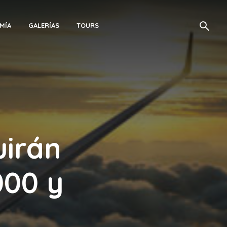
MÍA
GALERÍAS
TOURS
uirán
000 y