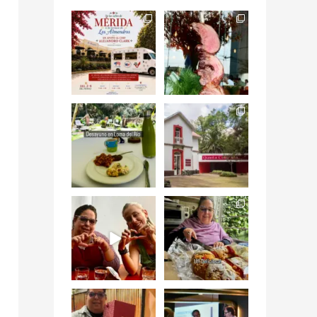
Siempre me mueven
Fuimos a celebrar a
las causas y comer
mis dos #mamás
con causa es
...
más cercanas mi
...
12
0
17
0
Levantarse, escuchar
Esta
el río correr y sentir
#NochedeMuseos
el
...
en la
#QuintaColorada
19
0
el
...
12
0
¡Qué desayuno tan
Me tocó rosca de
increíble en
Tagers un
@LasQuinceLetras!
...
restaurante de
Avenida
...
28
3
50
10
“En #Mallorca
#SoaunFusionMexic
Ciudad de México
o una noche única