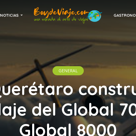
NOTICIAS
GASTRONO
GENERAL
uerétaro constr
laje del Global 7
Global 8000