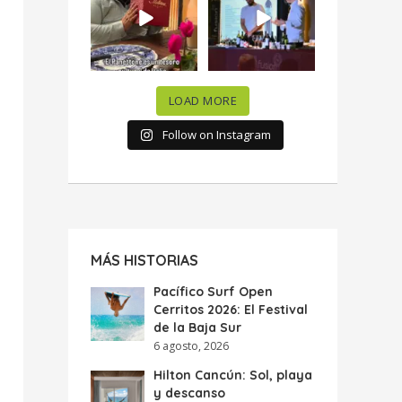
celebramos la
...
donde España y
...
63
7
10
0
LOAD MORE
Follow on Instagram
MÁS HISTORIAS
Pacífico Surf Open
Cerritos 2026: El Festival
de la Baja Sur
6 agosto, 2026
Hilton Cancún: Sol, playa
y descanso