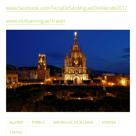
www.facebook.com/FeriaDeSanMiguelDeAllende2012
www.visitsanmiguel.travel
ALLENDE
PUEBLO
SAN MIGUEL DE ALLENDE
SONORA
TEATRO