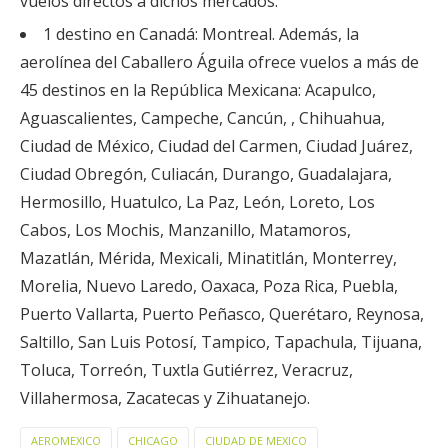
vuelos directos a dichos mercados.
1 destino en Canadá: Montreal. Además, la
aerolínea del Caballero Águila ofrece vuelos a más de
45 destinos en la República Mexicana: Acapulco,
Aguascalientes, Campeche, Cancún, , Chihuahua,
Ciudad de México, Ciudad del Carmen, Ciudad Juárez,
Ciudad Obregón, Culiacán, Durango, Guadalajara,
Hermosillo, Huatulco, La Paz, León, Loreto, Los
Cabos, Los Mochis, Manzanillo, Matamoros,
Mazatlán, Mérida, Mexicali, Minatitlán, Monterrey,
Morelia, Nuevo Laredo, Oaxaca, Poza Rica, Puebla,
Puerto Vallarta, Puerto Peñasco, Querétaro, Reynosa,
Saltillo, San Luis Potosí, Tampico, Tapachula, Tijuana,
Toluca, Torreón, Tuxtla Gutiérrez, Veracruz,
Villahermosa, Zacatecas y Zihuatanejo.
AEROMEXICO
CHICAGO
CIUDAD DE MEXICO