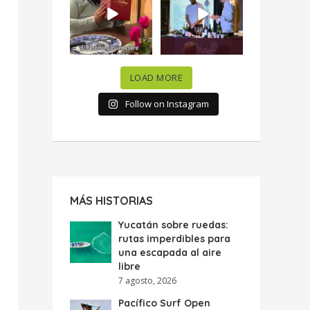
celebramos la
...
donde España y
...
63
7
10
0
LOAD MORE
Follow on Instagram
MÁS HISTORIAS
Yucatán sobre ruedas:
rutas imperdibles para
una escapada al aire
libre
7 agosto, 2026
Pacífico Surf Open