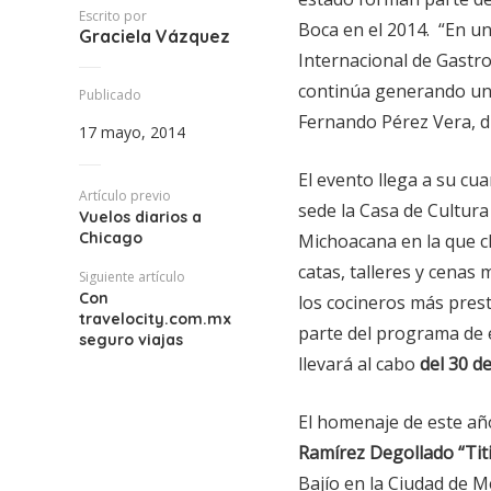
Escrito por
Boca en el 2014. “En un
Graciela Vázquez
Internacional de Gastr
continúa generando un
Publicado
Fernando Pérez Vera, d
17 mayo, 2014
El evento llega a su cu
Artículo previo
sede la Casa de Cultura 
Vuelos diarios a
Chicago
Michoacana en la que c
catas, talleres y cenas
Siguiente artículo
Con
los cocineros más prest
travelocity.com.mx
parte del programa de 
seguro viajas
llevará al cabo
del 30 d
El homenaje de este añ
Ramírez Degollado “Titi
Bajío en la Ciudad de M