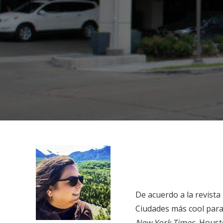
De acuerdo a la revist
Ciudades más cool para 
New York Times
, Houst