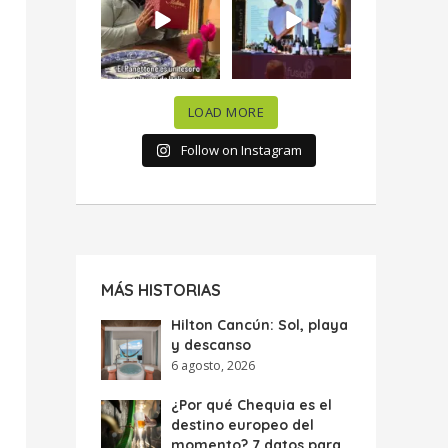
celebramos la
...
donde España y
...
63
7
10
0
LOAD MORE
Follow on Instagram
MÁS HISTORIAS
Hilton Cancún: Sol, playa
y descanso
6 agosto, 2026
¿Por qué Chequia es el
destino europeo del
momento? 7 datos para