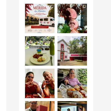
Siempre me mueven
Fuimos a celebrar a
las causas y comer
mis dos #mamás
con causa es
...
más cercanas mi
...
12
0
17
0
Levantarse, escuchar
Esta
el río correr y sentir
#NochedeMuseos
el
...
en la
#QuintaColorada
19
0
el
...
12
0
¡Qué desayuno tan
Me tocó rosca de
increíble en
Tagers un
@LasQuinceLetras!
...
restaurante de
Avenida
...
28
3
50
10
“En #Mallorca
#SoaunFusionMexic
Ciudad de México
o una noche única