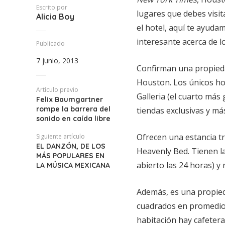
Escrito por
lugares que debes visita
Alicia Boy
el hotel, aquí te ayud
interesante acerca de 
Publicado
7 junio, 2013
Confirman una propieda
Houston. Los únicos ho
Artículo previo
Galleria (el cuarto más
Felix Baumgartner
rompe la barrera del
tiendas exclusivas y m
sonido en caída libre
Ofrecen una estancia t
Siguiente artículo
EL DANZÓN, DE LOS
Heavenly Bed. Tienen l
MÁS POPULARES EN
abierto las 24 horas) y 
LA MÚSICA MEXICANA
Además, es una propie
cuadrados en promedio, 
habitación hay cafetera