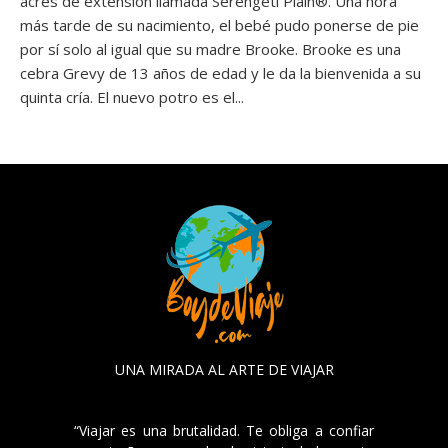
acres de extensión llamada Serengeti Plain®. Una hora
más tarde de su nacimiento, el bebé pudo ponerse de pie
por sí solo al igual que su madre Brooke. Brooke es una
cebra Grevy de 13 años de edad y le da la bienvenida a su
quinta cría. El nuevo potro es el...
UNA MIRADA AL ARTE DE VIAJAR
“Viajar es una brutalidad. Te obliga a confiar