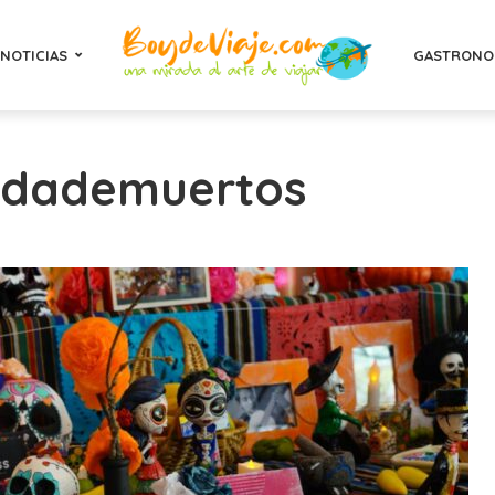
NOTICIAS
GASTRONO
endademuertos