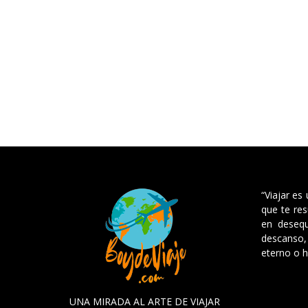
“Viajar es
que te res
en desequ
descanso, 
eterno o h
UNA MIRADA AL ARTE DE VIAJAR