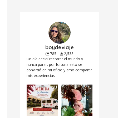
boydeviaje
785
2,538
Un día decidí recorrer el mundo y
nunca parar, por fortuna esto se
convirtió en mi oficio y amo compartir
mis experiencias.
Siempre me mueven
Fuimos a celebrar a
las causas y comer
mis dos #mamás
con causa es
...
más cercanas mi
...
12
0
17
0