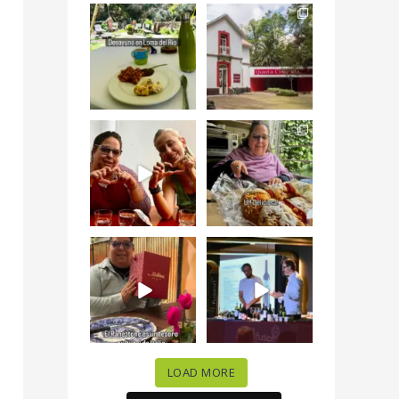
Levantarse, escuchar
Esta
el río correr y sentir
#NochedeMuseos
el
...
en la
#QuintaColorada
19
0
el
...
12
0
¡Qué desayuno tan
Me tocó rosca de
increíble en
Tagers un
@LasQuinceLetras!
...
restaurante de
Avenida
...
28
3
50
10
“En #Mallorca
#SoaunFusionMexic
Ciudad de México
o una noche única
celebramos la
...
donde España y
...
63
7
10
0
LOAD MORE