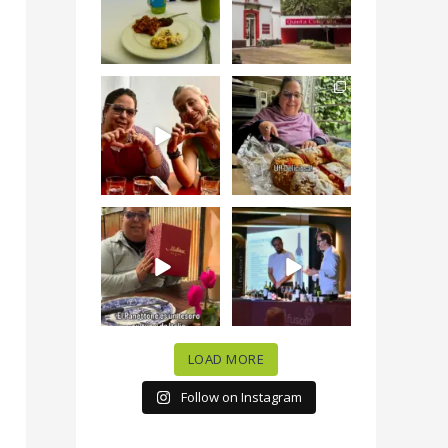
#QuintaColorada
19
0
el
...
12
0
¡Qué desayuno tan
Me tocó rosca de
increíble en
Tagers un
@LasQuinceLetras!
...
restaurante de
Avenida
...
28
3
50
10
“En #Mallorca
#SoaunFusionMexic
Ciudad de México
o una noche única
celebramos la
...
donde España y
...
63
7
10
0
LOAD MORE
Follow on Instagram