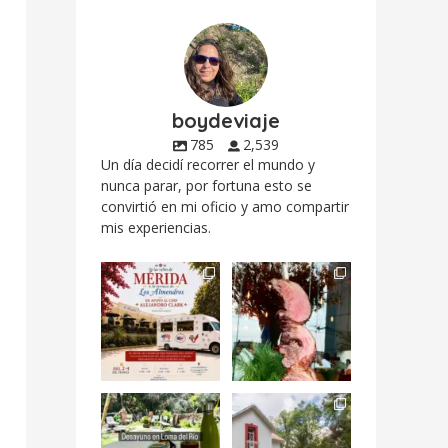
boydeviaje
785
2,539
Un día decidí recorrer el mundo y
nunca parar, por fortuna esto se
convirtió en mi oficio y amo compartir
mis experiencias.
Siempre me mueven
Fuimos a celebrar a
las causas y comer
mis dos #mamás
con causa es
...
más cercanas mi
...
12
0
17
0
Levantarse, escuchar
Esta
el río correr y sentir
#NochedeMuseos
el
...
en la