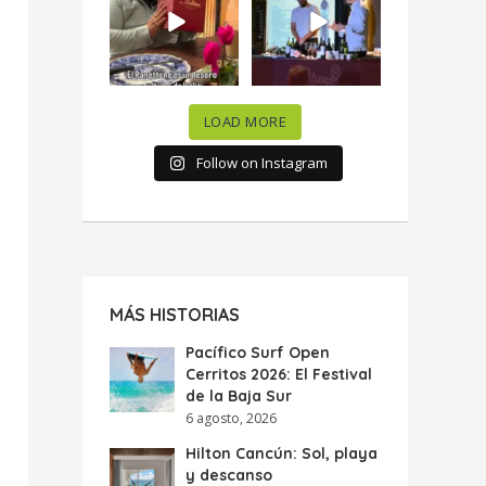
celebramos la
...
donde España y
...
63
7
10
0
LOAD MORE
Follow on Instagram
MÁS HISTORIAS
Pacífico Surf Open
Cerritos 2026: El Festival
de la Baja Sur
6 agosto, 2026
Hilton Cancún: Sol, playa
y descanso