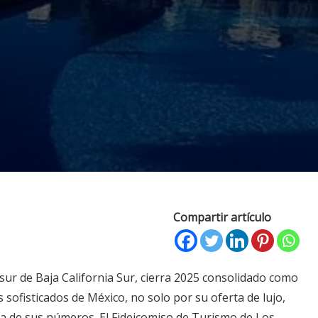
Compartir artículo
sur de Baja California Sur, cierra 2025 consolidado como
 sofisticados de México, no solo por su oferta de lujo,
ia de sus números. El Fideicomiso de Turismo de Los