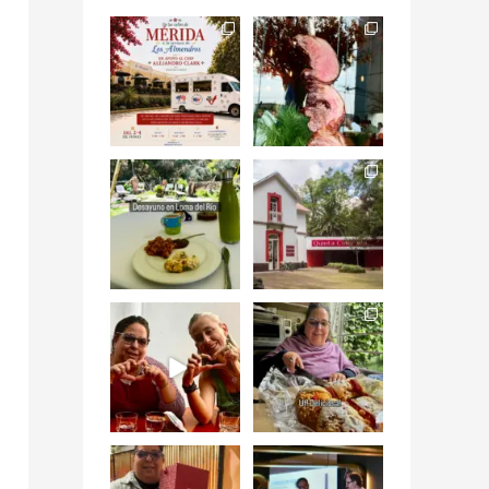
Siempre me mueven
Fuimos a celebrar a
las causas y comer
mis dos #mamás
con causa es
...
más cercanas mi
...
12
0
17
0
Levantarse, escuchar
Esta
el río correr y sentir
#NochedeMuseos
el
...
en la
#QuintaColorada
19
0
el
...
12
0
¡Qué desayuno tan
Me tocó rosca de
increíble en
Tagers un
@LasQuinceLetras!
...
restaurante de
Avenida
...
28
3
50
10
“En #Mallorca
#SoaunFusionMexic
Ciudad de México
o una noche única