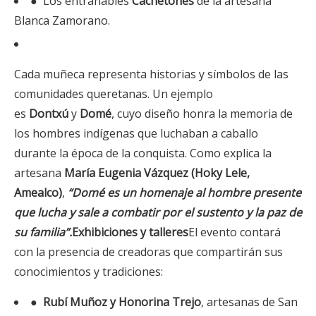
● Los entrañables
Cachetones
de la artesana
Blanca Zamorano.
Cada muñeca representa historias y símbolos de las
comunidades queretanas. Un ejemplo
es
Dontxú
y
Domé
, cuyo diseño honra la memoria de
los hombres indígenas que luchaban a caballo
durante la época de la conquista. Como explica la
artesana
María Eugenia Vázquez (Hoky Lele,
Amealco)
,
“Domé es un homenaje al hombre presente
que lucha y sale a combatir por el sustento y la paz de
su familia”.
Exhibiciones y talleres
El evento contará
con la presencia de creadoras que compartirán sus
conocimientos y tradiciones:
●
Rubí Muñoz y Honorina Trejo
, artesanas de San