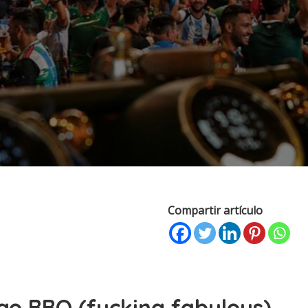
Compartir artículo
go BBQ (fucking fabulous)