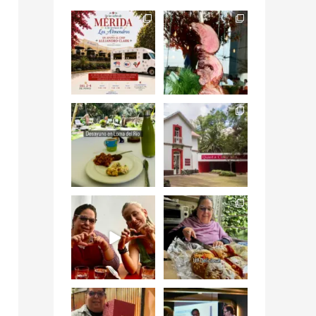
Siempre me mueven
Fuimos a celebrar a
las causas y comer
mis dos #mamás
con causa es
...
más cercanas mi
...
12
0
17
0
Levantarse, escuchar
Esta
el río correr y sentir
#NochedeMuseos
el
...
en la
#QuintaColorada
19
0
el
...
12
0
¡Qué desayuno tan
Me tocó rosca de
increíble en
Tagers un
@LasQuinceLetras!
...
restaurante de
Avenida
...
28
3
50
10
“En #Mallorca
#SoaunFusionMexic
Ciudad de México
o una noche única