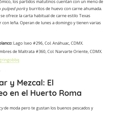
ómico, los partidos matutinos cuentan con un menú de
o
pulped pork
y burritos de huevo con carne ahumada.
se ofrece la carta habitual de carne estilo Texas
con leña. Operan de lunes a domingo y tienen varias
lanco:
Lago Iseo #296, Col. Anáhuac, CDMX.
bres de Maltrata #360, Col. Narvarte Oriente, CDMX.
gringobbq
r y Mezcal: El
eo en el Huerto Roma
cy
de moda pero te gustan los buenos pescados y