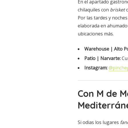
En el apartado gastron
chilaquiles con
brisket
Por las tardes y noches 
elaborada en ahumador 
ubicaciones más.
Warehouse | Alto Po
Patio | Narvarte:
Cum
Instagram:
@pinche
Con M de Ma
Mediterrán
Si odias los lugares
fan