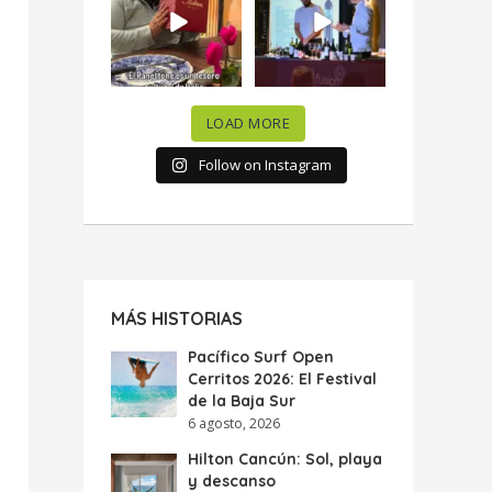
celebramos la
...
donde España y
...
63
7
10
0
LOAD MORE
Follow on Instagram
MÁS HISTORIAS
Pacífico Surf Open
Cerritos 2026: El Festival
de la Baja Sur
6 agosto, 2026
Hilton Cancún: Sol, playa
y descanso