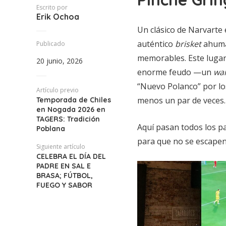
Escrito por
Erik Ochoa
Un clásico de Narvarte
auténtico
brisket
ahumad
Publicado
memorables. Este lugar
20 junio, 2026
enorme feudo —un
wa
“Nuevo Polanco” por los 
Artículo previo
menos un par de veces.
Temporada de Chiles
en Nogada 2026 en
TAGERS: Tradición
Aquí pasan todos los pa
Poblana
para que no se escapen
Siguiente artículo
CELEBRA EL DÍA DEL
PADRE EN SAL E
BRASA; FÚTBOL,
FUEGO Y SABOR