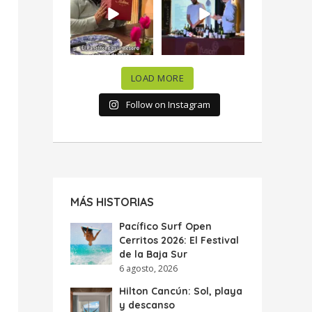
celebramos la
...
donde España y
...
63
7
10
0
LOAD MORE
Follow on Instagram
MÁS HISTORIAS
Pacífico Surf Open
Cerritos 2026: El Festival
de la Baja Sur
6 agosto, 2026
Hilton Cancún: Sol, playa
y descanso