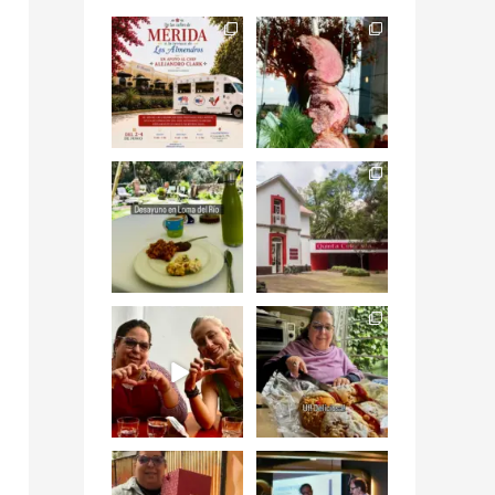
Siempre me mueven
Fuimos a celebrar a
las causas y comer
mis dos #mamás
con causa es
...
más cercanas mi
...
12
0
17
0
Levantarse, escuchar
Esta
el río correr y sentir
#NochedeMuseos
el
...
en la
#QuintaColorada
19
0
el
...
12
0
¡Qué desayuno tan
Me tocó rosca de
increíble en
Tagers un
@LasQuinceLetras!
...
restaurante de
Avenida
...
28
3
50
10
“En #Mallorca
#SoaunFusionMexic
Ciudad de México
o una noche única