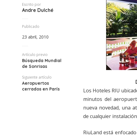
Escrito por
Andre Dulché
Publicado
23 abril, 2010
Artículo previo
Búsqueda Mundial
de Sonrisas
Siguiente artículo
Aeropuertos
cerrados en París
Los Hoteles RIU ubicado
minutos del aeropuerto
nueva novedad, una atr
de cualquier instalación
RiuLand está enfocado 