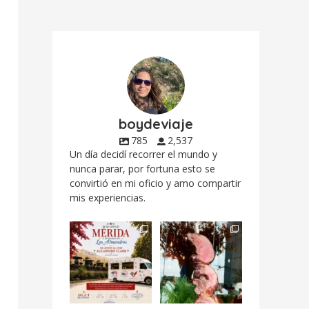
boydeviaje
785
2,537
Un día decidí recorrer el mundo y
nunca parar, por fortuna esto se
convirtió en mi oficio y amo compartir
mis experiencias.
Siempre me mueven
Fuimos a celebrar a
las causas y comer
mis dos #mamás
con causa es
...
más cercanas mi
...
12
0
17
0