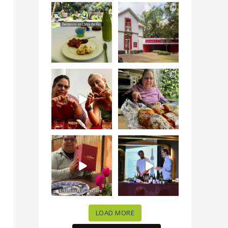
Levantarse, escuchar
Esta
el río correr y sentir
#NochedeMuseos
el
...
en la
#QuintaColorada
19
0
el
...
12
0
¡Qué desayuno tan
Me tocó rosca de
increíble en
Tagers un
@LasQuinceLetras!
...
restaurante de
Avenida
...
28
3
50
10
“En #Mallorca
#SoaunFusionMexic
Ciudad de México
o una noche única
celebramos la
...
donde España y
...
63
7
10
0
LOAD MORE