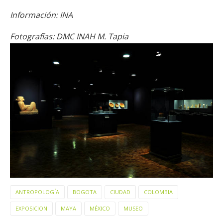
Información: INA
Fotografías: DMC INAH M. Tapia
ANTROPOLOGÍA
BOGOTA
CIUDAD
COLOMBIA
EXPOSICION
MAYA
MÉXICO
MUSEO