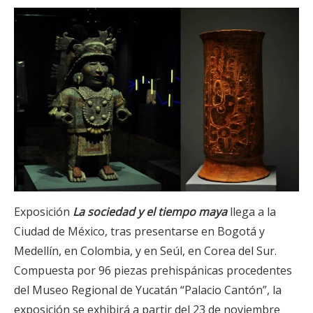
Exposición
La sociedad y el tiempo maya
llega a la
Ciudad de México, tras presentarse en Bogotá y
Medellín, en Colombia, y en Seúl, en Corea del Sur.
Compuesta por 96 piezas prehispánicas procedentes
del Museo Regional de Yucatán “Palacio Cantón”, la
exposición se exhibirá a partir del 23 de noviembre